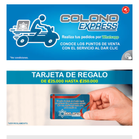
Medibles
60
Plomería
182
Repuestos
34
Rodamientos
45
Seguridad y protección
136
Tornillos
480