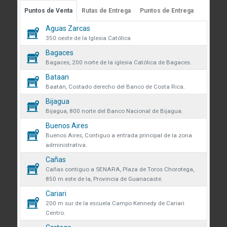
país.
Puntos de Venta
Rutas de Entrega
Puntos de Entrega
 sobre cookies
Guápiles, Limón, Costa Rica
Medibles
59
Aguas Zarcas
Teléfono: +506 2713-1000
350 oeste de la Iglesia Católica
Plomería
des obtener más información
183
Bagaces
infoconstruccion@colonos.com
iones y manejo de datos en
Bagaces, 200 norte de la iglesia Católica de Bagaces.
 venta se eliminarán todos los
Repuestos
COMUNICACIÓN
34
Bataan
 actualmente en el carrito.
Baatán, Costado derecho del Banco de Costa Rica.
Reglamentos y Políticas
AR confirmas que has leído y
Rodamientos
Bijagua
45
Noticias
ndiciones y política de
que desea continuar?
Bijagua, 800 norte del Banco Nacional de Bijagua.
de datos.
VÍNCULOS DE INTERÉS
Buenos Aires
Seguridad y protección
135
r
Continuar
Buenos Aires, Contiguo a entrada principal de la zona
volveremos a mostrarte este
Fundación Colono
administrativa.
Tornillos
480
Colono Agropecuario
Cañas
Cañas contiguo a SENARA, Plaza de Toros Chorotega,
Hotel Colono Beach
850 m este de la, Provincia de Guanacaste.
SU CUENTA
Cerrar
Cariari
200 m sur de la escuela Campo Kennedy de Cariari
Ingreso y registro
Centro.
Preguntas frecuentes