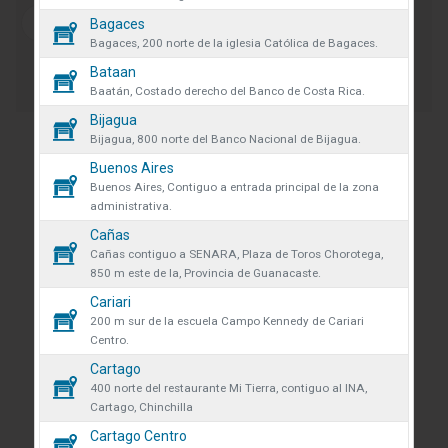
des obtener más información
Bagaces
iones y manejo de datos en
Bagaces, 200 norte de la iglesia Católica de Bagaces.
 venta se eliminarán todos los
Bataan
 actualmente en el carrito.
Baatán, Costado derecho del Banco de Costa Rica.
AR confirmas que has leído y
Bijagua
ndiciones y política de
que desea continuar?
Bijagua, 800 norte del Banco Nacional de Bijagua.
de datos.
INFORMACIÓN DE CONTACTO
Buenos Aires
r
Continuar
Buenos Aires, Contiguo a entrada principal de la zona
Estamos representados en 63 sucursales en la zona
volveremos a mostrarte este
administrativa.
Atlántica, la zona Norte, Guanacaste, Cartago,
Cañas
Pacífico Central y Zona Sur. Nuestros productos se
Cañas contiguo a SENARA, Plaza de Toros Chorotega,
pueden adquirir en cualquier punto de venta del
850 m este de la, Provincia de Guanacaste.
país.
Cerrar
Cariari
200 m sur de la escuela Campo Kennedy de Cariari
Guápiles, Limón, Costa Rica
Centro.
Teléfono: +506 2713-1000
Cartago
400 norte del restaurante Mi Tierra, contiguo al INA,
infoconstruccion@colonos.com
Cartago, Chinchilla
Cartago Centro
COMUNICACIÓN