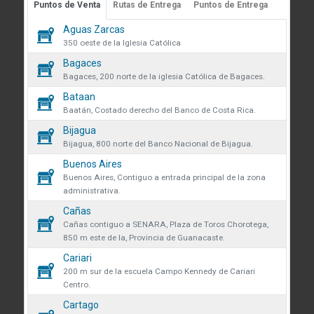
Puntos de Venta
Rutas de Entrega
Puntos de Entrega
Guápiles, Limón, Costa Rica
 sobre cookies
Aguas Zarcas
Medibles
Teléfono: +506 2713-1000
58
350 oeste de la Iglesia Católica
infoconstruccion@colonos.com
des obtener más información
Bagaces
Plomería
183
iones y manejo de datos en
Bagaces, 200 norte de la iglesia Católica de Bagaces.
COMUNICACIÓN
 venta se eliminarán todos los
Bataan
Repuestos
34
Reglamentos y Políticas
 actualmente en el carrito.
Baatán, Costado derecho del Banco de Costa Rica.
AR confirmas que has leído y
Noticias
Bijagua
Rodamientos
ndiciones y política de
que desea continuar?
45
Bijagua, 800 norte del Banco Nacional de Bijagua.
VÍNCULOS DE INTERÉS
de datos.
Buenos Aires
Seguridad y protección
Fundación Colono
136
r
Continuar
Buenos Aires, Contiguo a entrada principal de la zona
volveremos a mostrarte este
administrativa.
Colono Agropecuario
Tornillos
Cañas
481
Hotel Colono Beach
Cañas contiguo a SENARA, Plaza de Toros Chorotega,
850 m este de la, Provincia de Guanacaste.
SU CUENTA
Cerrar
Cariari
Ingreso y registro
200 m sur de la escuela Campo Kennedy de Cariari
Centro.
Preguntas frecuentes
Cartago
Club Especialista