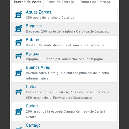
Puntos de Venta
Rutas de Entrega
Puntos de Entrega
Guápiles, Limón, Costa Rica
 sobre cookies
Aguas Zarcas
Medibles
Teléfono: +506 2713-1000
58
350 oeste de la Iglesia Católica
infoconstruccion@colonos.com
des obtener más información
Bagaces
Plomería
183
iones y manejo de datos en
Bagaces, 200 norte de la iglesia Católica de Bagaces.
COMUNICACIÓN
 venta se eliminarán todos los
Bataan
Repuestos
34
Reglamentos y Políticas
 actualmente en el carrito.
Baatán, Costado derecho del Banco de Costa Rica.
AR confirmas que has leído y
Noticias
Bijagua
Rodamientos
ndiciones y política de
que desea continuar?
45
Bijagua, 800 norte del Banco Nacional de Bijagua.
VÍNCULOS DE INTERÉS
de datos.
Buenos Aires
Seguridad y protección
Fundación Colono
136
r
Continuar
Buenos Aires, Contiguo a entrada principal de la zona
volveremos a mostrarte este
administrativa.
Colono Agropecuario
Tornillos
Cañas
479
Hotel Colono Beach
Cañas contiguo a SENARA, Plaza de Toros Chorotega,
850 m este de la, Provincia de Guanacaste.
SU CUENTA
Cerrar
Cariari
Ingreso y registro
200 m sur de la escuela Campo Kennedy de Cariari
Centro.
Preguntas frecuentes
Cartago
Club Especialista