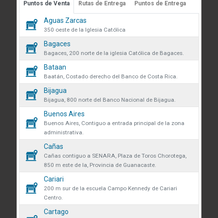
Puntos de Venta
Rutas de Entrega
Puntos de Entrega
Guápiles, Limón, Costa Rica
 sobre cookies
Aguas Zarcas
Medibles
Teléfono: +506 2713-1000
59
350 oeste de la Iglesia Católica
infoconstruccion@colonos.com
des obtener más información
Bagaces
Plomería
183
iones y manejo de datos en
Bagaces, 200 norte de la iglesia Católica de Bagaces.
COMUNICACIÓN
 venta se eliminarán todos los
Bataan
Repuestos
34
Reglamentos y Políticas
 actualmente en el carrito.
Baatán, Costado derecho del Banco de Costa Rica.
AR confirmas que has leído y
Noticias
Bijagua
Rodamientos
ndiciones y política de
que desea continuar?
45
Bijagua, 800 norte del Banco Nacional de Bijagua.
VÍNCULOS DE INTERÉS
de datos.
Buenos Aires
Seguridad y protección
Fundación Colono
135
r
Continuar
Buenos Aires, Contiguo a entrada principal de la zona
volveremos a mostrarte este
administrativa.
Colono Agropecuario
Tornillos
Cañas
480
Hotel Colono Beach
Cañas contiguo a SENARA, Plaza de Toros Chorotega,
850 m este de la, Provincia de Guanacaste.
SU CUENTA
Cerrar
Cariari
Ingreso y registro
200 m sur de la escuela Campo Kennedy de Cariari
Centro.
Preguntas frecuentes
Cartago
Club Especialista