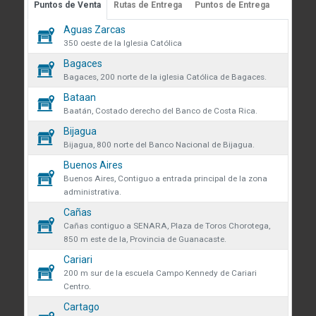
Puntos de Venta
Rutas de Entrega
Puntos de Entrega
Guápiles, Limón, Costa Rica
 sobre cookies
Aguas Zarcas
Medibles
Teléfono: +506 2713-1000
60
350 oeste de la Iglesia Católica
infoconstruccion@colonos.com
des obtener más información
Bagaces
Plomería
182
iones y manejo de datos en
Bagaces, 200 norte de la iglesia Católica de Bagaces.
COMUNICACIÓN
 venta se eliminarán todos los
Bataan
Repuestos
34
Reglamentos y Políticas
 actualmente en el carrito.
Baatán, Costado derecho del Banco de Costa Rica.
AR confirmas que has leído y
Noticias
Bijagua
Rodamientos
ndiciones y política de
que desea continuar?
45
Bijagua, 800 norte del Banco Nacional de Bijagua.
VÍNCULOS DE INTERÉS
de datos.
Buenos Aires
Seguridad y protección
Fundación Colono
136
r
Continuar
Buenos Aires, Contiguo a entrada principal de la zona
volveremos a mostrarte este
administrativa.
Colono Agropecuario
Tornillos
Cañas
480
Hotel Colono Beach
Cañas contiguo a SENARA, Plaza de Toros Chorotega,
850 m este de la, Provincia de Guanacaste.
SU CUENTA
Cerrar
Cariari
Ingreso y registro
200 m sur de la escuela Campo Kennedy de Cariari
Centro.
Preguntas frecuentes
Cartago
Club Especialista