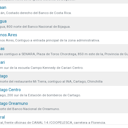
iene actualmente en el carrito.
Ins
en
aan
Términos y condiciones.
án, Costado derecho del Banco de Costa Rica.
ivacidad y protección de datos.
agua
gua, 800 norte del Banco Nacional de Bijagua.
nos Aires
os Aires, Contiguo a entrada principal de la zona administrativa.
as
MUNICACIÓN
VÍNCULOS DE
SU CUEN
Cerrar
s contiguo a SENARA, Plaza de Toros Chorotega, 850 m este de la, Provincia de G
INTERÉS
ari
entos y Políticas
Fundación Colono
Ingreso y regi
m sur de la escuela Campo Kennedy de Cariari Centro.
tago
Noticias
Colono Agropecuario
Preguntas frec
norte del restaurante Mi Tierra, contiguo al INA, Cartago, Chinchilla
Hotel Colono Beach
Club Especial
tago Centro
ago, 200 sur de la Estación de bomberos de Cartago.
IOS DE PAGO
CONTENIDO
QUIENES S
tago Oreamuno
orte del Banco Nacional de Oreamuno.
ink de pagos
Catálogos
Hitos
ral
Sinpe Móvil
Catálogo Eleganz
RSE
al, frente oficinas de CANAL 14 /COOPELESCA, carretera a Florencia.
ransferencia
Colono Tips
Contácteno