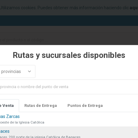
Utilizamos cookies. Puedes obtener más información haciendo clic
aqu
Rutas y sucursales disponibles
ELEGANZ
COTIZACIONES
FINANCIAMIENTO
PUNTOS DE
 provincias
le en este
e Venta
Rutas de Entrega
Puntos de Entrega
as Zarcas
oeste de la Iglesia Católica
aces
ces, 200 norte de la iglesia Católica de Bagaces.