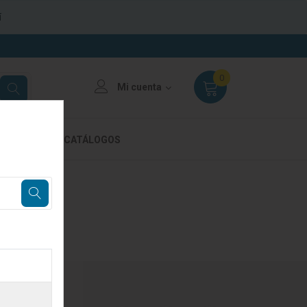
í
0
Mi cuenta
 VENTA
CATÁLOGOS