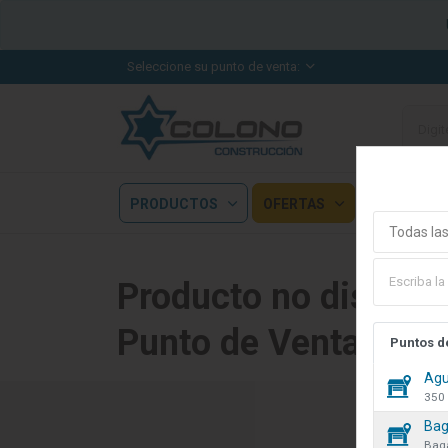
Seleccione su punto de venta:
PRODUCTOS
OFERTAS
OUTLET
Todas las
Producto no disponib
Punto de Venta
Puntos d
Agu
350 
sobre cookies
Bag
Baga