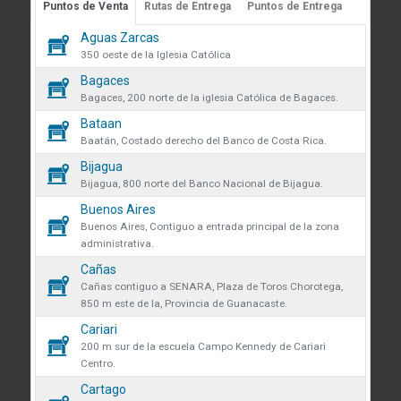
Puntos de Venta
Rutas de Entrega
Puntos de Entrega
Guápiles, Limón, Costa Rica
 sobre cookies
Aguas Zarcas
Medibles
Teléfono: +506 2713-1000
60
350 oeste de la Iglesia Católica
infoconstruccion@colonos.com
des obtener más información
Bagaces
Plomería
182
iones y manejo de datos en
Bagaces, 200 norte de la iglesia Católica de Bagaces.
COMUNICACIÓN
 venta se eliminarán todos los
Bataan
Repuestos
34
Reglamentos y Políticas
 actualmente en el carrito.
Baatán, Costado derecho del Banco de Costa Rica.
AR confirmas que has leído y
Noticias
Bijagua
Rodamientos
ndiciones y política de
que desea continuar?
45
Bijagua, 800 norte del Banco Nacional de Bijagua.
VÍNCULOS DE INTERÉS
de datos.
Buenos Aires
Seguridad y protección
Fundación Colono
136
r
Continuar
Buenos Aires, Contiguo a entrada principal de la zona
volveremos a mostrarte este
administrativa.
Colono Agropecuario
Tornillos
Cañas
480
Hotel Colono Beach
Cañas contiguo a SENARA, Plaza de Toros Chorotega,
850 m este de la, Provincia de Guanacaste.
SU CUENTA
Cerrar
Cariari
Ingreso y registro
200 m sur de la escuela Campo Kennedy de Cariari
Centro.
Preguntas frecuentes
Cartago
Club Especialista