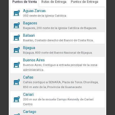
Puntos de Venta
Rutas de Entrega
Puntos de Entrega
Guápiles, Limón, Costa Rica
 sobre cookies
Aguas Zarcas
Medibles
Teléfono: +506 2713-1000
59
350 oeste de la Iglesia Católica
infoconstruccion@colonos.com
des obtener más información
Bagaces
Plomería
182
iones y manejo de datos en
Bagaces, 200 norte de la iglesia Católica de Bagaces.
COMUNICACIÓN
 venta se eliminarán todos los
Bataan
Repuestos
35
Reglamentos y Políticas
 actualmente en el carrito.
Baatán, Costado derecho del Banco de Costa Rica.
AR confirmas que has leído y
Noticias
Bijagua
Rodamientos
ndiciones y política de
que desea continuar?
45
Bijagua, 800 norte del Banco Nacional de Bijagua.
VÍNCULOS DE INTERÉS
de datos.
Buenos Aires
Seguridad y protección
Fundación Colono
138
r
Continuar
Buenos Aires, Contiguo a entrada principal de la zona
volveremos a mostrarte este
administrativa.
Colono Agropecuario
Tornillos
Cañas
470
Hotel Colono Beach
Cañas contiguo a SENARA, Plaza de Toros Chorotega,
850 m este de la, Provincia de Guanacaste.
SU CUENTA
Cerrar
Cariari
Ingreso y registro
200 m sur de la escuela Campo Kennedy de Cariari
Centro.
Preguntas frecuentes
Cartago
Club Especialista