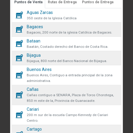
Puntos de Venta
Rutas de Entrega
Puntos de Entrega
Guápiles, Limón, Costa Rica
 sobre cookies
Aguas Zarcas
Medibles
Teléfono: +506 2713-1000
59
350 oeste de la Iglesia Católica
infoconstruccion@colonos.com
des obtener más información
Bagaces
Plomería
182
iones y manejo de datos en
Bagaces, 200 norte de la iglesia Católica de Bagaces.
COMUNICACIÓN
 venta se eliminarán todos los
Bataan
Repuestos
35
Reglamentos y Políticas
 actualmente en el carrito.
Baatán, Costado derecho del Banco de Costa Rica.
AR confirmas que has leído y
Noticias
Bijagua
Rodamientos
ndiciones y política de
que desea continuar?
45
Bijagua, 800 norte del Banco Nacional de Bijagua.
VÍNCULOS DE INTERÉS
de datos.
Buenos Aires
Seguridad y protección
Fundación Colono
138
r
Continuar
Buenos Aires, Contiguo a entrada principal de la zona
volveremos a mostrarte este
administrativa.
Colono Agropecuario
Tornillos
Cañas
470
Hotel Colono Beach
Cañas contiguo a SENARA, Plaza de Toros Chorotega,
850 m este de la, Provincia de Guanacaste.
SU CUENTA
Cerrar
Cariari
Ingreso y registro
200 m sur de la escuela Campo Kennedy de Cariari
Centro.
Preguntas frecuentes
Cartago
Club Especialista