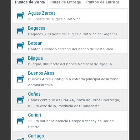
Puntos de Venta
Rutas de Entrega
Puntos de Entrega
Guápiles, Limón, Costa Rica
 sobre cookies
Aguas Zarcas
Medibles
Teléfono: +506 2713-1000
58
350 oeste de la Iglesia Católica
infoconstruccion@colonos.com
des obtener más información
Bagaces
Plomería
181
iones y manejo de datos en
Bagaces, 200 norte de la iglesia Católica de Bagaces.
COMUNICACIÓN
 venta se eliminarán todos los
Bataan
Repuestos
35
Reglamentos y Políticas
 actualmente en el carrito.
Baatán, Costado derecho del Banco de Costa Rica.
AR confirmas que has leído y
Noticias
Bijagua
Rodamientos
ndiciones y política de
que desea continuar?
45
Bijagua, 800 norte del Banco Nacional de Bijagua.
VÍNCULOS DE INTERÉS
de datos.
Buenos Aires
Seguridad y protección
Fundación Colono
138
r
Continuar
Buenos Aires, Contiguo a entrada principal de la zona
volveremos a mostrarte este
administrativa.
Colono Agropecuario
Tornillos
Cañas
477
Hotel Colono Beach
Cañas contiguo a SENARA, Plaza de Toros Chorotega,
850 m este de la, Provincia de Guanacaste.
SU CUENTA
Cerrar
Cariari
Ingreso y registro
200 m sur de la escuela Campo Kennedy de Cariari
Centro.
Preguntas frecuentes
Cartago
Club Especialista