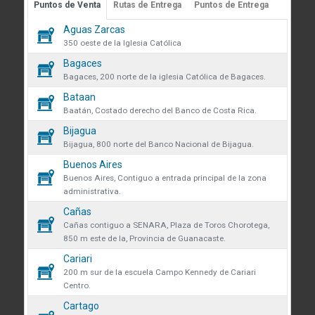
Puntos de Venta
Rutas de Entrega
Puntos de Entrega
Guápiles, Limón, Costa Rica
 sobre cookies
Aguas Zarcas
Medibles
Teléfono: +506 2713-1000
59
350 oeste de la Iglesia Católica
infoconstruccion@colonos.com
des obtener más información
Bagaces
Plomería
182
iones y manejo de datos en
Bagaces, 200 norte de la iglesia Católica de Bagaces.
COMUNICACIÓN
 venta se eliminarán todos los
Bataan
Repuestos
35
Reglamentos y Políticas
 actualmente en el carrito.
Baatán, Costado derecho del Banco de Costa Rica.
AR confirmas que has leído y
Noticias
Bijagua
Rodamientos
ndiciones y política de
que desea continuar?
45
Bijagua, 800 norte del Banco Nacional de Bijagua.
VÍNCULOS DE INTERÉS
de datos.
Buenos Aires
Seguridad y protección
Fundación Colono
138
r
Continuar
Buenos Aires, Contiguo a entrada principal de la zona
volveremos a mostrarte este
administrativa.
Colono Agropecuario
Tornillos
Cañas
470
Hotel Colono Beach
Cañas contiguo a SENARA, Plaza de Toros Chorotega,
850 m este de la, Provincia de Guanacaste.
SU CUENTA
Cerrar
Cariari
Ingreso y registro
200 m sur de la escuela Campo Kennedy de Cariari
Centro.
Preguntas frecuentes
Cartago
Club Especialista