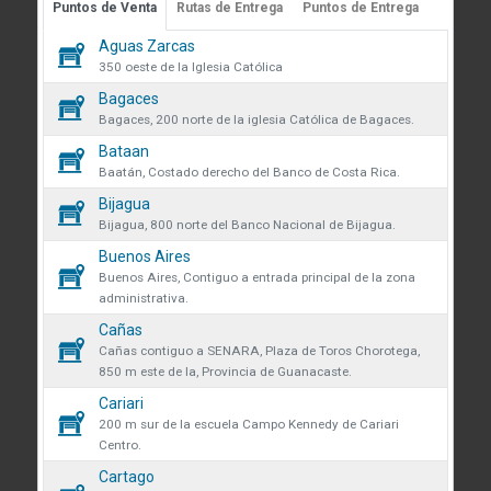
Puntos de Venta
Rutas de Entrega
Puntos de Entrega
Guápiles, Limón, Costa Rica
 sobre cookies
Aguas Zarcas
Medibles
Teléfono: +506 2713-1000
58
350 oeste de la Iglesia Católica
infoconstruccion@colonos.com
des obtener más información
Bagaces
Plomería
181
iones y manejo de datos en
Bagaces, 200 norte de la iglesia Católica de Bagaces.
COMUNICACIÓN
 venta se eliminarán todos los
Bataan
Repuestos
35
Reglamentos y Políticas
 actualmente en el carrito.
Baatán, Costado derecho del Banco de Costa Rica.
AR confirmas que has leído y
Noticias
Bijagua
Rodamientos
ndiciones y política de
que desea continuar?
45
Bijagua, 800 norte del Banco Nacional de Bijagua.
VÍNCULOS DE INTERÉS
de datos.
Buenos Aires
Seguridad y protección
Fundación Colono
138
r
Continuar
Buenos Aires, Contiguo a entrada principal de la zona
volveremos a mostrarte este
administrativa.
Colono Agropecuario
Tornillos
Cañas
477
Hotel Colono Beach
Cañas contiguo a SENARA, Plaza de Toros Chorotega,
850 m este de la, Provincia de Guanacaste.
SU CUENTA
Cerrar
Cariari
Ingreso y registro
200 m sur de la escuela Campo Kennedy de Cariari
Centro.
Preguntas frecuentes
Cartago
Club Especialista