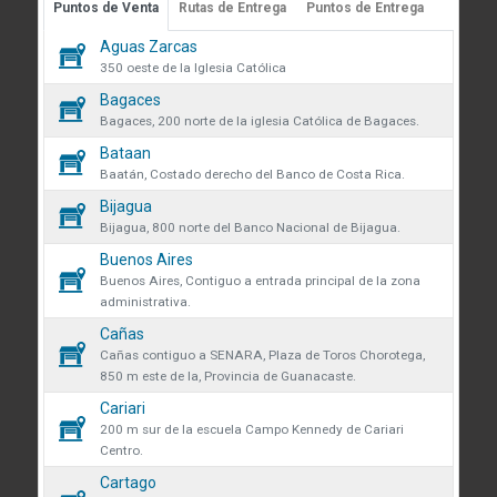
Puntos de Venta
Rutas de Entrega
Puntos de Entrega
Guápiles, Limón, Costa Rica
 sobre cookies
Aguas Zarcas
Medibles
Teléfono: +506 2713-1000
60
350 oeste de la Iglesia Católica
infoconstruccion@colonos.com
des obtener más información
Bagaces
Plomería
182
iones y manejo de datos en
Bagaces, 200 norte de la iglesia Católica de Bagaces.
COMUNICACIÓN
 venta se eliminarán todos los
Bataan
Repuestos
34
Reglamentos y Políticas
 actualmente en el carrito.
Baatán, Costado derecho del Banco de Costa Rica.
AR confirmas que has leído y
Noticias
Bijagua
Rodamientos
ndiciones y política de
que desea continuar?
45
Bijagua, 800 norte del Banco Nacional de Bijagua.
VÍNCULOS DE INTERÉS
de datos.
Buenos Aires
Seguridad y protección
Fundación Colono
136
r
Continuar
Buenos Aires, Contiguo a entrada principal de la zona
volveremos a mostrarte este
administrativa.
Colono Agropecuario
Tornillos
Cañas
480
Hotel Colono Beach
Cañas contiguo a SENARA, Plaza de Toros Chorotega,
850 m este de la, Provincia de Guanacaste.
SU CUENTA
Cerrar
Cariari
Ingreso y registro
200 m sur de la escuela Campo Kennedy de Cariari
Centro.
Preguntas frecuentes
Cartago
Club Especialista