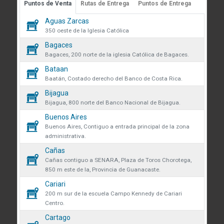
Puntos de Venta
Rutas de Entrega
Puntos de Entrega
Guápiles, Limón, Costa Rica
 sobre cookies
Aguas Zarcas
Medibles
Teléfono: +506 2713-1000
59
350 oeste de la Iglesia Católica
infoconstruccion@colonos.com
des obtener más información
Bagaces
Plomería
181
iones y manejo de datos en
Bagaces, 200 norte de la iglesia Católica de Bagaces.
COMUNICACIÓN
 venta se eliminarán todos los
Bataan
Repuestos
35
Reglamentos y Políticas
 actualmente en el carrito.
Baatán, Costado derecho del Banco de Costa Rica.
AR confirmas que has leído y
Noticias
Bijagua
Rodamientos
ndiciones y política de
que desea continuar?
45
Bijagua, 800 norte del Banco Nacional de Bijagua.
VÍNCULOS DE INTERÉS
de datos.
Buenos Aires
Seguridad y protección
Fundación Colono
138
r
Continuar
Buenos Aires, Contiguo a entrada principal de la zona
volveremos a mostrarte este
administrativa.
Colono Agropecuario
Tornillos
Cañas
477
Hotel Colono Beach
Cañas contiguo a SENARA, Plaza de Toros Chorotega,
850 m este de la, Provincia de Guanacaste.
SU CUENTA
Cerrar
Cariari
Ingreso y registro
200 m sur de la escuela Campo Kennedy de Cariari
Centro.
Preguntas frecuentes
Cartago
Club Especialista