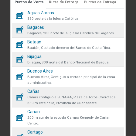
Puntos de Venta
Rutas de Entrega
Puntos de Entrega
Guápiles, Limón, Costa Rica
 sobre cookies
Aguas Zarcas
Medibles
Teléfono: +506 2713-1000
59
350 oeste de la Iglesia Católica
infoconstruccion@colonos.com
des obtener más información
Bagaces
Plomería
182
iones y manejo de datos en
Bagaces, 200 norte de la iglesia Católica de Bagaces.
COMUNICACIÓN
 venta se eliminarán todos los
Bataan
Repuestos
35
Reglamentos y Políticas
 actualmente en el carrito.
Baatán, Costado derecho del Banco de Costa Rica.
AR confirmas que has leído y
Noticias
Bijagua
Rodamientos
ndiciones y política de
que desea continuar?
45
Bijagua, 800 norte del Banco Nacional de Bijagua.
VÍNCULOS DE INTERÉS
de datos.
Buenos Aires
Seguridad y protección
Fundación Colono
138
r
Continuar
Buenos Aires, Contiguo a entrada principal de la zona
volveremos a mostrarte este
administrativa.
Colono Agropecuario
Tornillos
Cañas
470
Hotel Colono Beach
Cañas contiguo a SENARA, Plaza de Toros Chorotega,
850 m este de la, Provincia de Guanacaste.
SU CUENTA
Cerrar
Cariari
Ingreso y registro
200 m sur de la escuela Campo Kennedy de Cariari
Centro.
Preguntas frecuentes
Cartago
Club Especialista