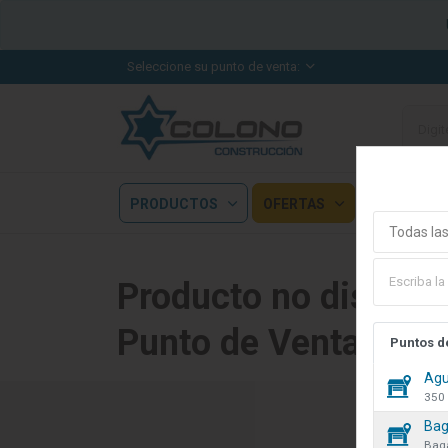
Seleccione su punto de venta:
PRODUCTOS
OFERTAS
OUTLET
Todas las
Producto no disponib
Punto de Venta
Puntos d
Agu
350 
sobre cookies
Bag
Baga