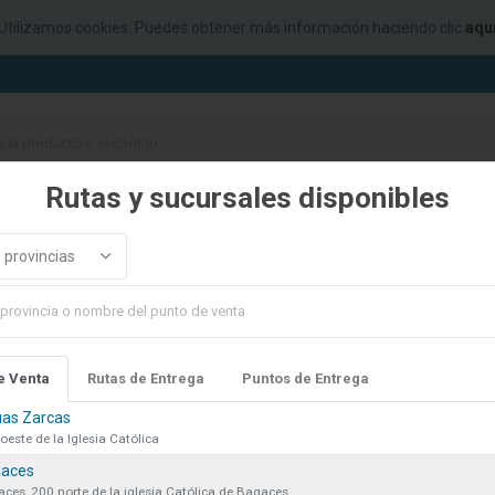
Utilizamos cookies. Puedes obtener más información haciendo clic
aqu
Rutas y sucursales disponibles
ELEGANZ
COTIZACIONES
FINANCIAMIENTO
PUNTOS DE
 provincias
le en este
e Venta
Rutas de Entrega
Puntos de Entrega
as Zarcas
oeste de la Iglesia Católica
aces
ces, 200 norte de la iglesia Católica de Bagaces.