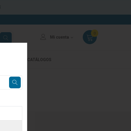
í
0
Mi cuenta
 VENTA
CATÁLOGOS