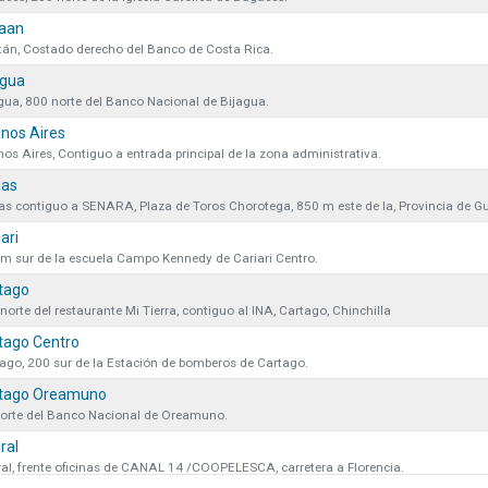
iene actualmente en el carrito.
Ins
en
aan
Términos y condiciones.
án, Costado derecho del Banco de Costa Rica.
ivacidad y protección de datos.
agua
gua, 800 norte del Banco Nacional de Bijagua.
nos Aires
os Aires, Contiguo a entrada principal de la zona administrativa.
as
MUNICACIÓN
VÍNCULOS DE
SU CUEN
Cerrar
s contiguo a SENARA, Plaza de Toros Chorotega, 850 m este de la, Provincia de G
INTERÉS
ari
entos y Políticas
Fundación Colono
Ingreso y regi
m sur de la escuela Campo Kennedy de Cariari Centro.
tago
Noticias
Colono Agropecuario
Preguntas frec
norte del restaurante Mi Tierra, contiguo al INA, Cartago, Chinchilla
Hotel Colono Beach
Club Especial
tago Centro
ago, 200 sur de la Estación de bomberos de Cartago.
IOS DE PAGO
CONTENIDO
QUIENES S
tago Oreamuno
orte del Banco Nacional de Oreamuno.
ink de pagos
Catálogos
Hitos
ral
Sinpe Móvil
Catálogo Eleganz
RSE
al, frente oficinas de CANAL 14 /COOPELESCA, carretera a Florencia.
ransferencia
Colono Tips
Contácteno