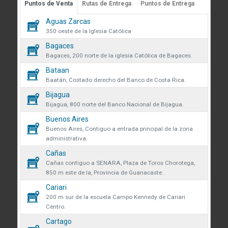
Puntos de Venta
Rutas de Entrega
Puntos de Entrega
Guápiles, Limón, Costa Rica
 sobre cookies
Aguas Zarcas
Medibles
Teléfono: +506 2713-1000
58
350 oeste de la Iglesia Católica
infoconstruccion@colonos.com
des obtener más información
Bagaces
Plomería
183
iones y manejo de datos en
Bagaces, 200 norte de la iglesia Católica de Bagaces.
COMUNICACIÓN
 venta se eliminarán todos los
Bataan
Repuestos
34
Reglamentos y Políticas
 actualmente en el carrito.
Baatán, Costado derecho del Banco de Costa Rica.
AR confirmas que has leído y
Noticias
Bijagua
Rodamientos
ndiciones y política de
que desea continuar?
45
Bijagua, 800 norte del Banco Nacional de Bijagua.
VÍNCULOS DE INTERÉS
de datos.
Buenos Aires
Seguridad y protección
Fundación Colono
136
r
Continuar
Buenos Aires, Contiguo a entrada principal de la zona
volveremos a mostrarte este
administrativa.
Colono Agropecuario
Tornillos
Cañas
479
Hotel Colono Beach
Cañas contiguo a SENARA, Plaza de Toros Chorotega,
850 m este de la, Provincia de Guanacaste.
SU CUENTA
Cerrar
Cariari
Ingreso y registro
200 m sur de la escuela Campo Kennedy de Cariari
Centro.
Preguntas frecuentes
Cartago
Club Especialista