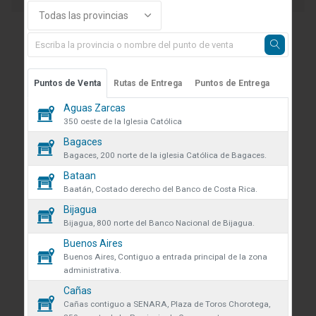
Todas las provincias
INFORMACIÓN DE CONTACTO
Estamos representados en 63 sucursales en la zona
Puntos de Venta
Rutas de Entrega
Puntos de Entrega
Atlántica, la zona Norte, Guanacaste, Cartago,
 sobre cookies
Pacífico Central y Zona Sur. Nuestros productos se
Aguas Zarcas
pueden adquirir en cualquier punto de venta del
350 oeste de la Iglesia Católica
des obtener más información
país.
Bagaces
iones y manejo de datos en
Bagaces, 200 norte de la iglesia Católica de Bagaces.
Guápiles, Limón, Costa Rica
 venta se eliminarán todos los
Bataan
 actualmente en el carrito.
Teléfono: +506 2713-1000
Baatán, Costado derecho del Banco de Costa Rica.
AR confirmas que has leído y
Bijagua
infoconstruccion@colonos.com
ndiciones y política de
que desea continuar?
Bijagua, 800 norte del Banco Nacional de Bijagua.
de datos.
COMUNICACIÓN
Buenos Aires
r
Continuar
Buenos Aires, Contiguo a entrada principal de la zona
Reglamentos y Políticas
volveremos a mostrarte este
administrativa.
Noticias
Cañas
Cañas contiguo a SENARA, Plaza de Toros Chorotega,
VÍNCULOS DE INTERÉS