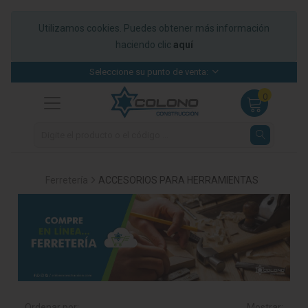
Utilizamos cookies. Puedes obtener más información
haciendo clic
aquí
Acabados
¡Productos en oferta!
Mapa
Acerca de
Ingresa aquí
-1
Seleccione su punto de venta:
Acero
Precio web
Directorio
Hitos
-1
0
Agropecuario
Cercanía
-1
Construcción
-1
Ferretería
ACCESORIOS PARA HERRAMIENTAS
Eléctrico
-1
Ferretería
-1
Hogar
-1
Iluminación
-1
Ordenar por:
Mostrar: