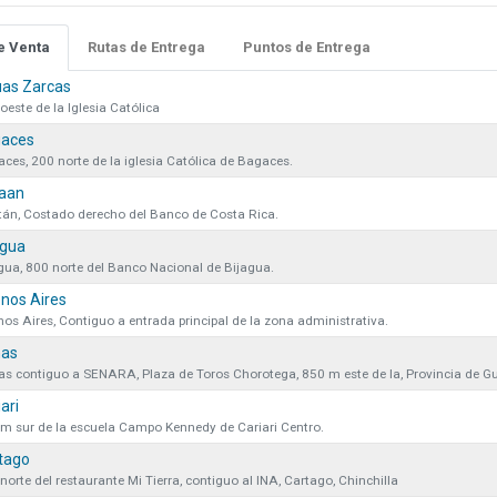
e Venta
Rutas de Entrega
Puntos de Entrega
as Zarcas
oeste de la Iglesia Católica
aces
ces, 200 norte de la iglesia Católica de Bagaces.
1
Mostrar:
iene actualmente en el carrito.
en
aan
Términos y condiciones.
án, Costado derecho del Banco de Costa Rica.
ivacidad y protección de datos.
agua
gua, 800 norte del Banco Nacional de Bijagua.
nos Aires
os Aires, Contiguo a entrada principal de la zona administrativa.
Ins
as
Cerrar
s contiguo a SENARA, Plaza de Toros Chorotega, 850 m este de la, Provincia de G
ari
m sur de la escuela Campo Kennedy de Cariari Centro.
tago
norte del restaurante Mi Tierra, contiguo al INA, Cartago, Chinchilla