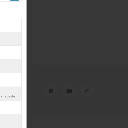
5
críbase
uanacaste.