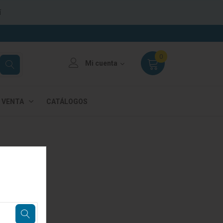
í
0
Mi cuenta
 VENTA
CATÁLOGOS