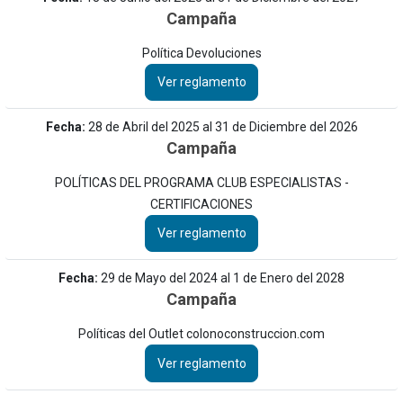
Campaña
Política Devoluciones
Ver reglamento
Fecha:
28 de Abril del 2025 al 31 de Diciembre del 2026
Campaña
ursales disponibles
POLÍTICAS DEL PROGRAMA CLUB ESPECIALISTAS -
CERTIFICACIONES
Ver reglamento
Fecha:
29 de Mayo del 2024 al 1 de Enero del 2028
Campaña
s de Entrega
Puntos de Entrega
 sobre cookies
Políticas del Outlet colonoconstruccion.com
esia Católica
Ver reglamento
des obtener más información
iones y manejo de datos en
 de la iglesia Católica de Bagaces.