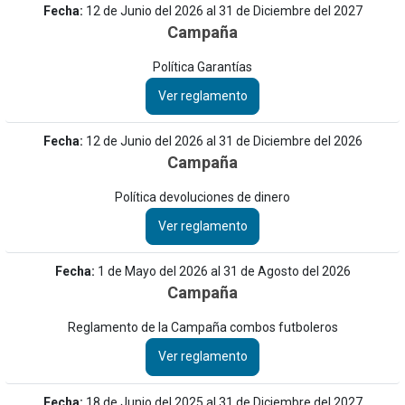
Fecha:
12 de Junio del 2026 al 31 de Diciembre del 2027
Campaña
Medibles
58
Política Garantías
Plomería
181
Ver reglamento
Repuestos
35
Fecha:
12 de Junio del 2026 al 31 de Diciembre del 2026
Campaña
Rodamientos
45
Política devoluciones de dinero
Seguridad y protección
Ver reglamento
138
Tornillos
Fecha:
1 de Mayo del 2026 al 31 de Agosto del 2026
477
Campaña
Reglamento de la Campaña combos futboleros
Ver reglamento
Fecha:
18 de Junio del 2025 al 31 de Diciembre del 2027