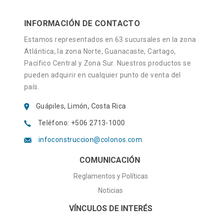
la Cruz Roja.
centro comercial expresso 75 mts
al.
ta de Entrega
INFORMACIÓN DE CONTACTO
 del Banco de Costa Rica.
 Fortuna.
Estamos representados en 63 sucursales en la zona
a de Entrega
icinas de CANAL 14 /COOPELESCA,
Atlántica, la zona Norte, Guanacaste, Cartago,
o Nacional de Oreamuno.
ia.
Pacífico Central y Zona Sur. Nuestros productos se
n
pueden adquirir en cualquier punto de venta del
aste, Frente a tribunales de Justicia.
e de la bomba de Cervantes.
país.
e Entrega
laro.
n, San Isidro peñas blancas,
Guápiles, Limón, Costa Rica
 del ebais Chachagua.
 - Ruta de Entrega
Teléfono: +506 2713-1000
e de escuela María Auxiliadora.
tiguo a Radio Colosal.
infoconstruccion@colonos.com
ek.
COMUNICACIÓN
 Tanque, La Fortuna.
de Entrega
 Fortuna.
Reglamentos y Políticas
CR Flamingo.
de Entrega
Noticias
ria.
VÍNCULOS DE INTERÉS
sia Católica, La Fortuna.
 de Entrega
olegio Técnico Profesional, Provincia